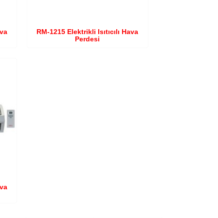
ava
RM-1215 Elektrikli Isıtıcılı Hava
Perdesi
ava