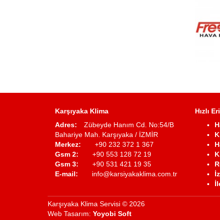
Karşıyaka Klima
Hızlı Er
Adres:
Zübeyde Hanım Cd. No:54/B
H
Bahariye Mah. Karşıyaka / İZMİR
K
Merkez:
+90 232 372 1 367
H
Gsm 2:
+90 553 128 72 19
K
Gsm 3:
+90 531 421 19 35
R
E-mail:
info@karsiyakaklima.com.tr
İ
İ
Karşıyaka Klima Servisi © 2026
Web Tasarım:
Yoyobi Soft