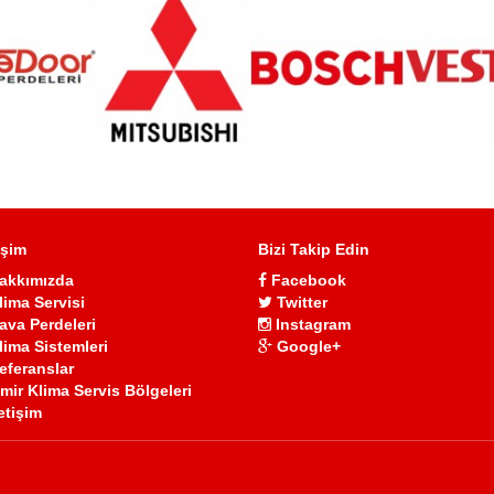
işim
Bizi Takip Edin
akkımızda
Facebook
lima Servisi
Twitter
ava Perdeleri
Instagram
lima Sistemleri
Google+
eferanslar
zmir Klima Servis Bölgeleri
letişim