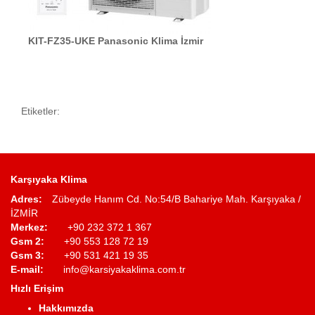
KIT-FZ35-UKE Panasonic Klima İzmir
Etiketler:
Karşıyaka Klima
Adres:
Zübeyde Hanım Cd. No:54/B Bahariye Mah. Karşıyaka /
İZMİR
Merkez:
+90 232 372 1 367
Gsm 2:
+90 553 128 72 19
Gsm 3:
+90 531 421 19 35
E-mail:
info@karsiyakaklima.com.tr
Hızlı Erişim
Hakkımızda