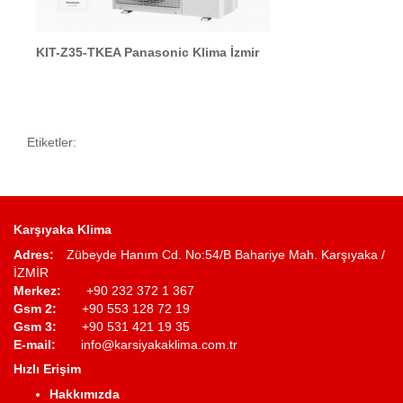
KIT-Z35-TKEA Panasonic Klima İzmir
Etiketler:
Karşıyaka Klima
Adres:
Zübeyde Hanım Cd. No:54/B Bahariye Mah. Karşıyaka /
İZMİR
Merkez:
+90 232 372 1 367
Gsm 2:
+90 553 128 72 19
Gsm 3:
+90 531 421 19 35
E-mail:
info@karsiyakaklima.com.tr
Hızlı Erişim
Hakkımızda