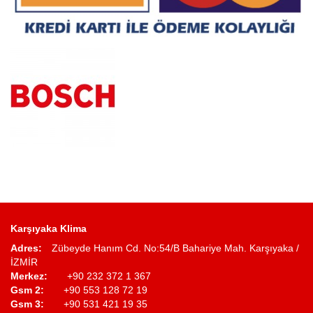
Karşıyaka Klima
Adres:
Zübeyde Hanım Cd. No:54/B Bahariye Mah. Karşıyaka /
İZMİR
Merkez:
+90 232 372 1 367
Gsm 2:
+90 553 128 72 19
Gsm 3:
+90 531 421 19 35