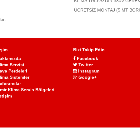
KLİMA TRİ-FAZDIR 380V GERE
ÜCRETSİZ MONTAJ (5 MT BOR
ler:
işim
Bizi Takip Edin
akkımızda
Facebook
lima Servisi
Twitter
ava Perdeleri
Instagram
lima Sistemleri
Google+
eferanslar
zmir Klima Servis Bölgeleri
letişim