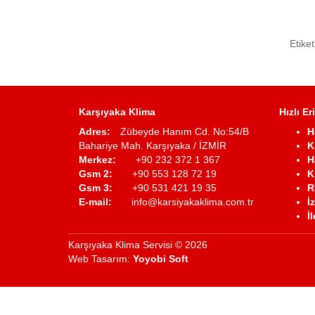
Etiket
Karşıyaka Klima
Hızlı Er
Adres:
Zübeyde Hanım Cd. No:54/B
H
Bahariye Mah. Karşıyaka / İZMİR
K
Merkez:
+90 232 372 1 367
H
Gsm 2:
+90 553 128 72 19
K
Gsm 3:
+90 531 421 19 35
R
E-mail:
info@karsiyakaklima.com.tr
İ
İ
Karşıyaka Klima Servisi © 2026
Web Tasarım:
Yoyobi Soft