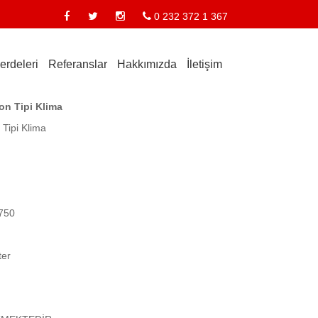
0 232 372 1 367
erdeleri
Referanslar
Hakkımızda
İletişim
on Tipi Klima
 Tipi Klima
750
ter