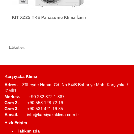
KIT-XZ25-TKE Panasonic Klima İzmir
Etiketler:
Karşıyaka Klima
Adres:
Zübeyde Hanım Cd. No:54/B Bahariye Mah. Karşıyaka /
İZMİR
Merkez:
+90 232 372 1 367
Gsm 2:
+90 553 128 72 19
Gsm 3:
+90 531 421 19 35
E-mail:
info@karsiyakaklima.com.tr
Hızlı Erişim
Hakkımızda