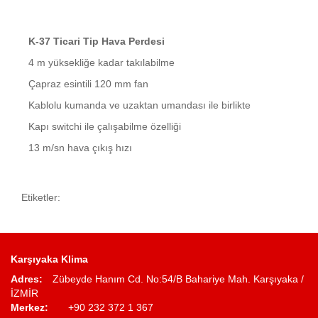
K-37 Ticari Tip Hava Perdesi
4 m yüksekliğe kadar takılabilme
Çapraz esintili 120 mm fan
Kablolu kumanda ve uzaktan umandası ile birlikte
Kapı switchi ile çalışabilme özelliği
13 m/sn hava çıkış hızı
Etiketler:
Karşıyaka Klima
Adres:
Zübeyde Hanım Cd. No:54/B Bahariye Mah. Karşıyaka /
İZMİR
Merkez:
+90 232 372 1 367