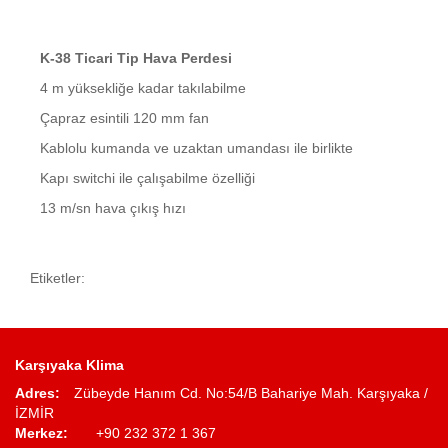
K-38 Ticari Tip Hava Perdesi
4 m yüksekliğe kadar takılabilme
Çapraz esintili 120 mm fan
Kablolu kumanda ve uzaktan umandası ile birlikte
Kapı switchi ile çalışabilme özelliği
13 m/sn hava çıkış hızı
Etiketler:
Karşıyaka Klima
Adres:
Zübeyde Hanım Cd. No:54/B Bahariye Mah. Karşıyaka /
İZMİR
Merkez:
+90 232 372 1 367