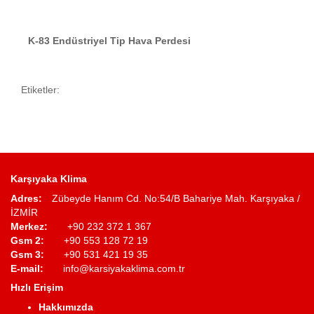
K-83 Endüstriyel Tip Hava Perdesi
Etiketler:
Karşıyaka Klima
Adres:
Zübeyde Hanım Cd. No:54/B Bahariye Mah. Karşıyaka /
İZMİR
Merkez:
+90 232 372 1 367
Gsm 2:
+90 553 128 72 19
Gsm 3:
+90 531 421 19 35
E-mail:
info@karsiyakaklima.com.tr
Hızlı Erişim
Hakkımızda