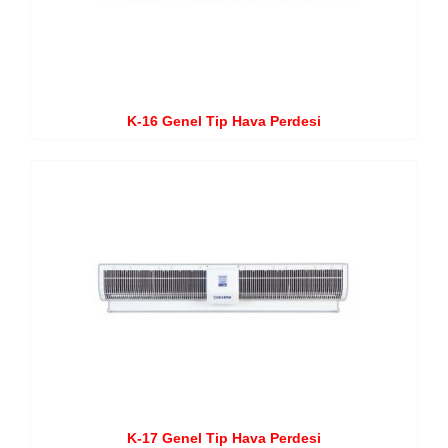
K-16 Genel Tip Hava Perdesi
K-17 Genel Tip Hava Perdesi