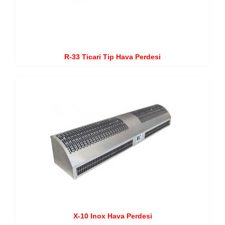
R-33 Ticari Tip Hava Perdesi
X-10 Inox Hava Perdesi