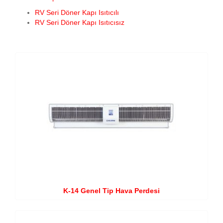
RV Seri Döner Kapı Isıtıcılı
RV Seri Döner Kapı Isıtıcısız
K-14 Genel Tip Hava Perdesi