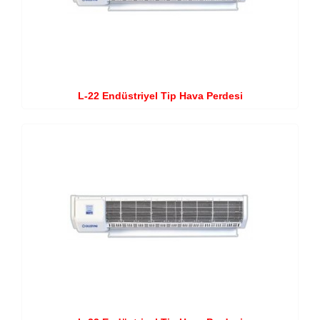
L-22 Endüstriyel Tip Hava Perdesi