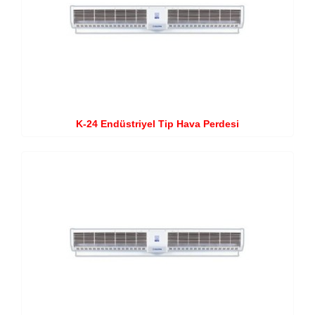
K-24 Endüstriyel Tip Hava Perdesi