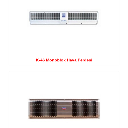
K-46 Monoblok Hava Perdesi