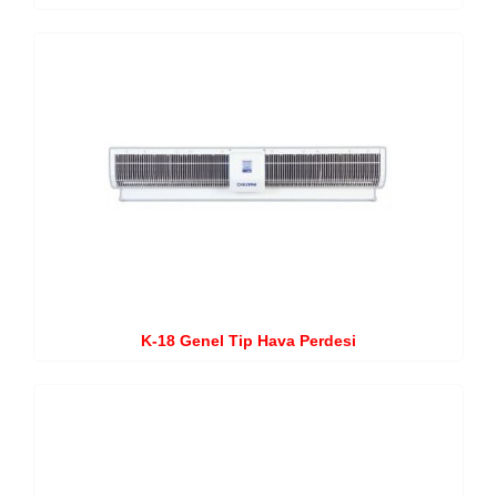
K-18 Genel Tip Hava Perdesi