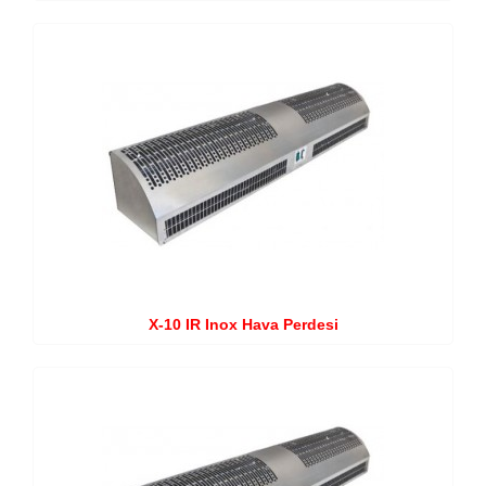
X-10 IR Inox Hava Perdesi