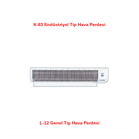
K-83 Endüstriyel Tip Hava Perdesi
L-12 Genel Tip Hava Perdesi