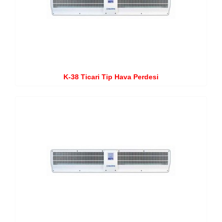
K-38 Ticari Tip Hava Perdesi