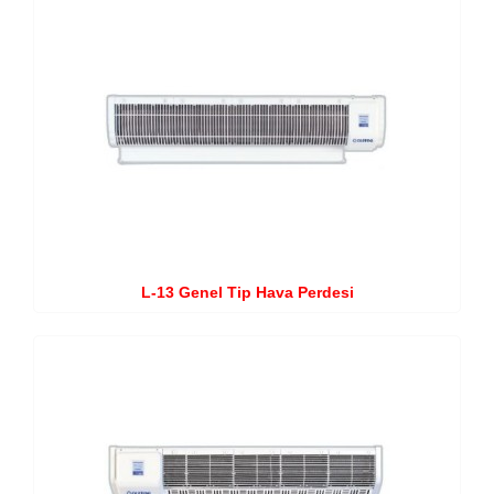
L-13 Genel Tip Hava Perdesi