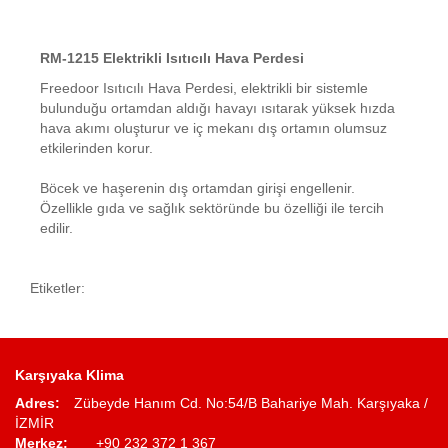
RM-1215 Elektrikli Isıtıcılı Hava Perdesi
Freedoor Isıtıcılı Hava Perdesi, elektrikli bir sistemle
bulunduğu ortamdan aldığı havayı ısıtarak yüksek hızda
hava akımı oluşturur ve iç mekanı dış ortamın olumsuz
etkilerinden korur.
Böcek ve haşerenin dış ortamdan girişi engellenir.
Özellikle gıda ve sağlık sektöründe bu özelliği ile tercih
edilir.
Etiketler:
Karşıyaka Klima
Adres:
Zübeyde Hanım Cd. No:54/B Bahariye Mah. Karşıyaka /
İZMİR
Merkez:
+90 232 372 1 367