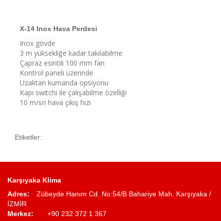
X-14 Inox Hava Perdesi
Inox gövde
3 m yüksekliğe kadar takılabilme
Çapraz esintili 100 mm fan
Kontrol paneli üzerinde
Uzaktan kumanda opsiyonu
Kapı switchi ile çalışabilme özelliği
10 m/sn hava çıkış hızı
Etiketler:
Karşıyaka Klima
Adres:
Zübeyde Hanım Cd. No:54/B Bahariye Mah. Karşıyaka /
İZMİR
Merkez:
+90 232 372 1 367