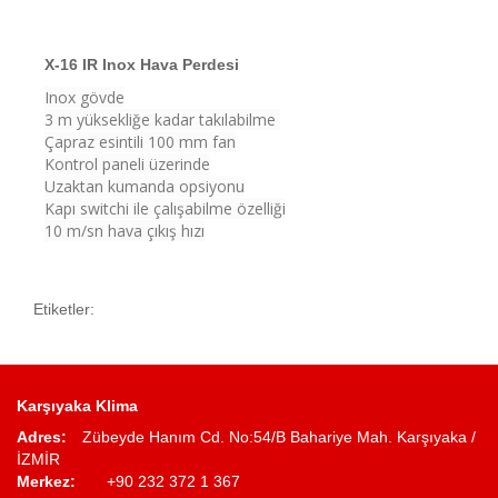
X-16 IR Inox Hava Perdesi
Inox gövde
3 m yüksekliğe kadar takılabilme
Çapraz esintili 100 mm fan
Kontrol paneli üzerinde
Uzaktan kumanda opsiyonu
Kapı switchi ile çalışabilme özelliği
10 m/sn hava çıkış hızı
Etiketler:
Karşıyaka Klima
Adres:
Zübeyde Hanım Cd. No:54/B Bahariye Mah. Karşıyaka /
İZMİR
Merkez:
+90 232 372 1 367