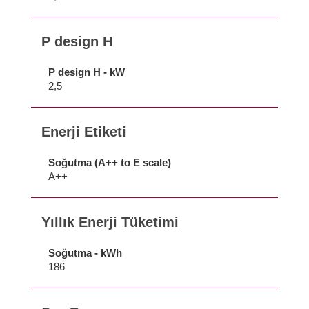
P design H
P design H - kW
2,5
Enerji Etiketi
Soğutma (A++ to E scale)
A++
Yıllık Enerji Tüketimi
Soğutma - kWh
186