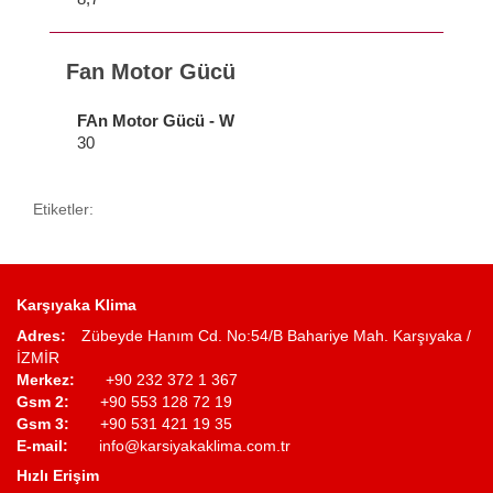
Fan Motor Gücü
FAn Motor Gücü - W
30
Etiketler:
Karşıyaka Klima
Adres:
Zübeyde Hanım Cd. No:54/B Bahariye Mah. Karşıyaka /
İZMİR
Merkez:
+90 232 372 1 367
Gsm 2:
+90 553 128 72 19
Gsm 3:
+90 531 421 19 35
E-mail:
info@karsiyakaklima.com.tr
Hızlı Erişim