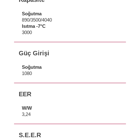
Soğutma
890/3500/4040
Isıtma -7°C
3000
Güç Girişi
Soğutma
1080
EER
W/W
3,24
S.E.E.R