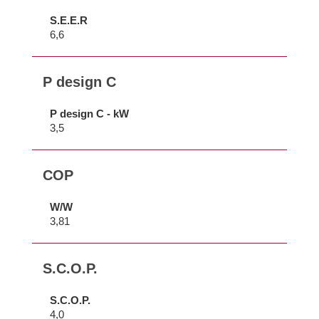
S.E.E.R
6,6
P design C
P design C - kW
3,5
COP
W/W
3,81
S.C.O.P.
S.C.O.P.
4,0