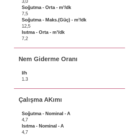
3,0
Soğutma - Orta - m³/dk
7,5
Soğutma - Maks.(Güç) - m³/dk
12,5
Isıtma - Orta - m³/dk
7,2
Nem Giderme Oranı
I/h
1.3
Çalışma AKımı
Soğutma - Nominal - A
4,7
Isıtma - Nominal - A
4,7