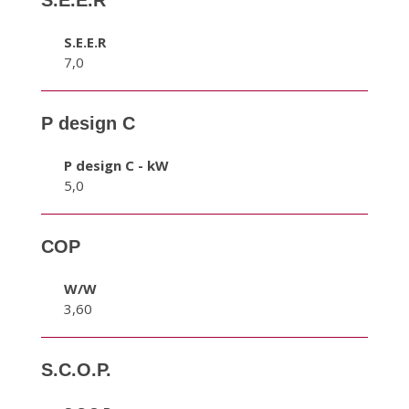
S.E.E.R
S.E.E.R
7,0
P design C
P design C - kW
5,0
COP
W/W
3,60
S.C.O.P.