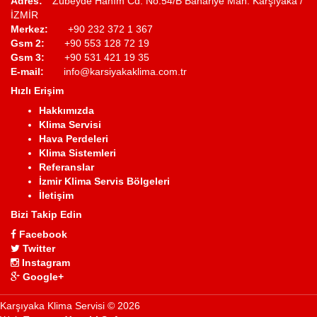
Adres:
Zübeyde Hanım Cd. No:54/B Bahariye Mah. Karşıyaka /
İZMİR
Merkez:
+90 232 372 1 367
Gsm 2:
+90 553 128 72 19
Gsm 3:
+90 531 421 19 35
E-mail:
info@karsiyakaklima.com.tr
Hızlı Erişim
Hakkımızda
Klima Servisi
Hava Perdeleri
Klima Sistemleri
Referanslar
İzmir Klima Servis Bölgeleri
İletişim
Bizi Takip Edin
Facebook
Twitter
Instagram
Google+
Karşıyaka Klima Servisi © 2026