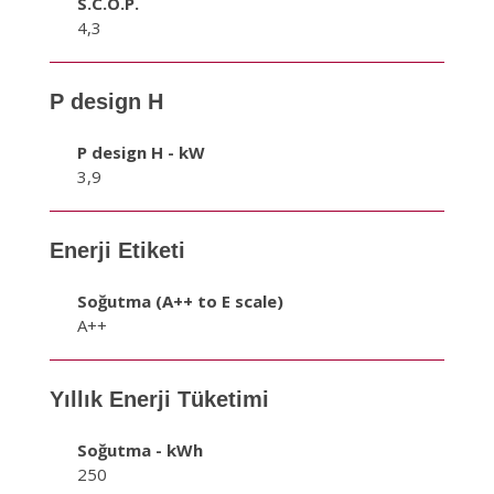
S.C.O.P.
4,3
P design H
P design H - kW
3,9
Enerji Etiketi
Soğutma (A++ to E scale)
A++
Yıllık Enerji Tüketimi
Soğutma - kWh
250