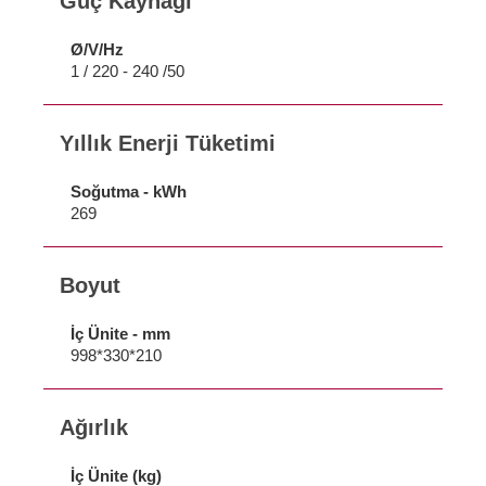
Güç Kaynağı
Ø/V/Hz
1 / 220 - 240 /50
Yıllık Enerji Tüketimi
Soğutma - kWh
269
Boyut
İç Ünite - mm
998*330*210
Ağırlık
İç Ünite (kg)