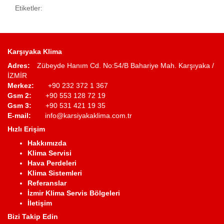
Etiketler:
Karşıyaka Klima
Adres:
Zübeyde Hanım Cd. No:54/B Bahariye Mah. Karşıyaka /
İZMİR
Merkez:
+90 232 372 1 367
Gsm 2:
+90 553 128 72 19
Gsm 3:
+90 531 421 19 35
E-mail:
info@karsiyakaklima.com.tr
Hızlı Erişim
Hakkımızda
Klima Servisi
Hava Perdeleri
Klima Sistemleri
Referanslar
İzmir Klima Servis Bölgeleri
İletişim
Bizi Takip Edin