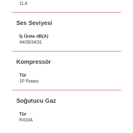
11,6
Ses Seviyesi
İç Ünite dB(A)
44/39/34/31
Kompressör
Tür
1P Rotary
Soğutucu Gaz
Tür
R410A