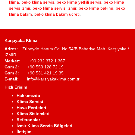
klima
,
beko klima servis
,
beko klima yetkili servis
,
beko klima
servis izmir
,
beko klima servisi izmir
,
beko klima bakımı
,
beko
klima bakım
,
beko klima bakım ücreti
,
Karşıyaka Klima
Adres:
Zübeyde Hanım Cd. No:54/B Bahariye Mah. Karşıyaka /
İZMİR
Merkez:
+90 232 372 1 367
Gsm 2:
+90 553 128 72 19
Gsm 3:
+90 531 421 19 35
E-mail:
info@karsiyakaklima.com.tr
Hızlı Erişim
Hakkımızda
Klima Servisi
Hava Perdeleri
Klima Sistemleri
Referanslar
İzmir Klima Servis Bölgeleri
İletişim